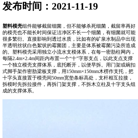
发布时间：2021-11-19
塑料模壳
组件能够截留细菌，但不能够杀死细菌，截留率再好
的模壳也不能长时间保证洁净区不长一个细菌，有细菌就可能
很多繁衍。直接影响到透过水质，比如有的矿泉水制品中出现
半透明丝状白色絮状的霉菌团，主要是体系被霉菌污染所造成
的。塑料模壳采用独立小流水支模体系，在每一密肋柱网内，
每隔2.4m×2.4m间距内布置一个“十”字形支点，以此支点支撑
一个独立模壳支撑体系，底托断开，以便早拆。用门架或碗扣
式脚手架作密肋梁板支撑，用150mm×150mm木楞作支托，把
十字头直接置于模壳间50mm宽垫条标高处，支杆相互拉接，
拆模时先拆拉接件，再拆门架支撑，不拆木立柱及十字支头组
成的支撑体系。