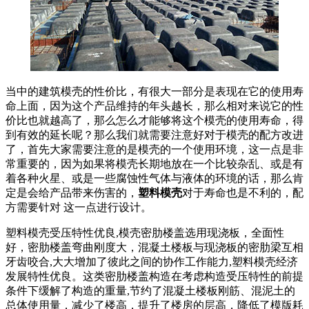
当中的建筑模壳的性价比，有很大一部分是表现在它的使用寿
命上面，因为这个产品维持的年头越长，那么相对来说它的性
价比也就越高了，那么怎么才能够将这个模壳的使用寿命，得
到有效的延长呢？那么我们就需要注意好对于模壳的配方改进
了，首先大家需要注意的是模壳的一个使用环境，这一点是非
常重要的，因为如果将模壳长期地放在一个比较杂乱、或是有
着各种火星、或是一些腐蚀性气体与液体的环境的话，那么肯
定是会给产品带来伤害的，
塑料模壳
对于寿命也是不利的，配
方需要针对 这一点进行设计。
塑料模壳受压特性优良,模壳密肋楼盖选用现浇板，全面性
好，密肋楼盖弯曲刚度大，混凝土楼板与现浇板的密肋梁互相
牙齿咬合,大大增加了彼此之间的协作工作能力,塑料模壳经济
发展特性优良。这类密肋楼盖构造在考虑构造受压特性的前提
条件下缓解了构造的重量,节约了混凝土楼板刚筋、混泥土的
总体使用量，减少了楼高，提升了楼房的层高，降低了模版耗