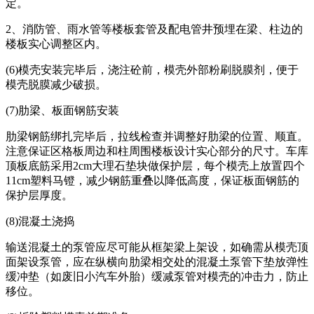
定。
2、消防管、雨水管等楼板套管及配电管井预埋在梁、柱边的
楼板实心调整区内。
(6)模壳安装完毕后，浇注砼前，模壳外部粉刷脱膜剂，便于
模壳脱膜减少破损。
(7)肋梁、板面钢筋安装
肋梁钢筋绑扎完毕后，拉线检查并调整好肋梁的位置、顺直。
注意保证区格板周边和柱周围楼板设计实心部分的尺寸。车库
顶板底筋采用2cm大理石垫块做保护层，每个模壳上放置四个
11cm塑料马镫，减少钢筋重叠以降低高度，保证板面钢筋的
保护层厚度。
(8)混凝土浇捣
输送混凝土的泵管应尽可能从框架梁上架设，如确需从模壳顶
面架设泵管，应在纵横向肋梁相交处的混凝土泵管下垫放弹性
缓冲垫（如废旧小汽车外胎）缓减泵管对模壳的冲击力，防止
移位。