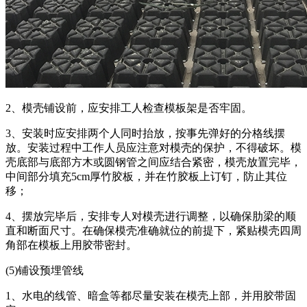
2、模壳铺设前，应安排工人检查模板架是否牢固。
3、安装时应安排两个人同时抬放，按事先弹好的分格线摆
放。安装过程中工作人员应注意对模壳的保护，不得破坏。模
壳底部与底部方木或圆钢管之间应结合紧密，模壳放置完毕，
中间部分填充5cm厚竹胶板，并在竹胶板上订钉，防止其位
移；
4、摆放完毕后，安排专人对模壳进行调整，以确保肋梁的顺
直和断面尺寸。在确保模壳准确就位的前提下，紧贴模壳四周
角部在模板上用胶带密封。
(5)铺设预埋管线
1、水电的线管、暗盒等都尽量安装在模壳上部，并用胶带固