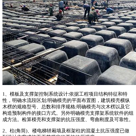
1、模板及支撑架控制系统设计:依据工程项目结构特征和特
性，明确水流段区划;明确模壳的平面布置图，建筑模壳横纵
木楞的规格型号、总数和排序规格;明确模壳与次木楞以及它
构造预制构件的接口方式。另外明确模壳支撑架系统软件的组
成方法。检算模壳和支撑架的抗压强度、弯曲刚度及可靠性。
2、柱(角筒)、楼电梯轿厢墙及框架柱的混凝土抗压强度已做