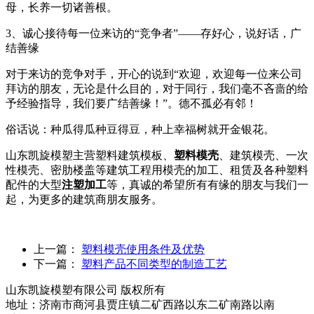
母，长养一切诸善根。
3、诚心接待每一位来访的“竞争者”——存好心，说好话，广
结善缘
对于来访的竞争对手，开心的说到“欢迎，欢迎每一位来公司
拜访的朋友，无论是什么目的，对于同行，我们毫不吝啬的给
予经验指导，我们要广结善缘！”。德不孤必有邻！
俗话说：种瓜得瓜种豆得豆，种上幸福树就开金银花。
山东凯旋模塑主营塑料建筑模板、
塑料模壳
、建筑模壳、一次
性模壳、密肋楼盖等建筑工程用模壳的加工、租赁及各种塑料
配件的大型
注塑加工
等，真诚的希望所有有缘的朋友与我们一
起，为更多的建筑商朋友服务。
上一篇：
塑料模壳使用条件及优势
下一篇：
塑料产品不同类型的制造工艺
山东凯旋模塑有限公司 版权所有
地址：济南市商河县贾庄镇二矿西路以东二矿南路以南