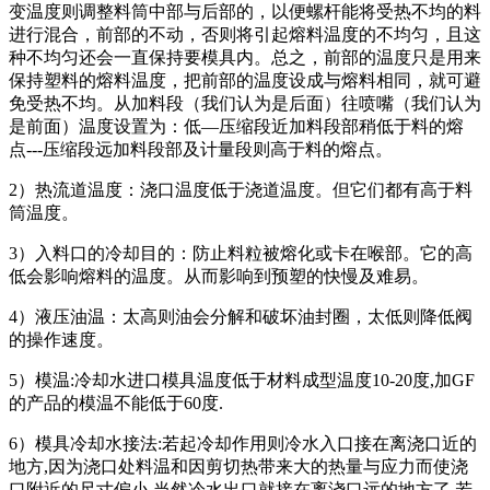
变温度则调整料筒中部与后部的，以便螺杆能将受热不均的料
进行混合，前部的不动，否则将引起熔料温度的不均匀，且这
种不均匀还会一直保持要模具内。总之，前部的温度只是用来
保持塑料的熔料温度，把前部的温度设成与熔料相同，就可避
免受热不均。从加料段（我们认为是后面）往喷嘴（我们认为
是前面）温度设置为：低—压缩段近加料段部稍低于料的熔
点---压缩段远加料段部及计量段则高于料的熔点。
2）热流道温度：浇口温度低于浇道温度。但它们都有高于料
筒温度。
3）入料口的冷却目的：防止料粒被熔化或卡在喉部。它的高
低会影响熔料的温度。从而影响到预塑的快慢及难易。
4）液压油温：太高则油会分解和破坏油封圈，太低则降低阀
的操作速度。
5）模温:冷却水进口模具温度低于材料成型温度10-20度,加GF
的产品的模温不能低于60度.
6）模具冷却水接法:若起冷却作用则冷水入口接在离浇口近的
地方,因为浇口处料温和因剪切热带来大的热量与应力而使浇
口附近的尺寸偏小.当然冷水出口就接在离浇口远的地方了.若